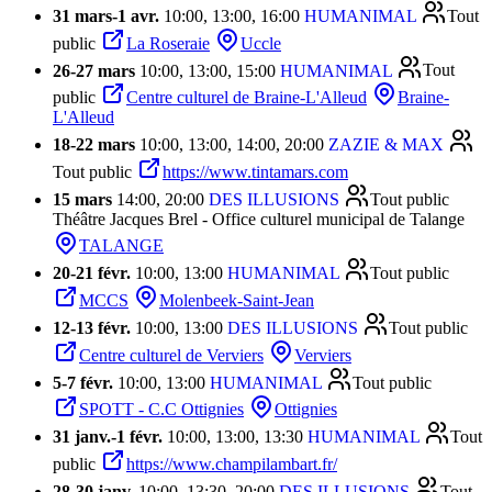
31 mars
-
1 avr.
10:00, 13:00, 16:00
HUMANIMAL
Tout
public
La Roseraie
Uccle
26
-
27 mars
10:00, 13:00, 15:00
HUMANIMAL
Tout
public
Centre culturel de Braine-L'Alleud
Braine-
L'Alleud
18
-
22 mars
10:00, 13:00, 14:00, 20:00
ZAZIE & MAX
Tout public
https://www.tintamars.com
15 mars
14:00, 20:00
DES ILLUSIONS
Tout public
Théâtre Jacques Brel - Office culturel municipal de Talange
TALANGE
20
-
21 févr.
10:00, 13:00
HUMANIMAL
Tout public
MCCS
Molenbeek-Saint-Jean
12
-
13 févr.
10:00, 13:00
DES ILLUSIONS
Tout public
Centre culturel de Verviers
Verviers
5
-
7 févr.
10:00, 13:00
HUMANIMAL
Tout public
SPOTT - C.C Ottignies
Ottignies
31 janv.
-
1 févr.
10:00, 13:00, 13:30
HUMANIMAL
Tout
public
https://www.champilambart.fr/
28
-
30 janv.
10:00, 13:30, 20:00
DES ILLUSIONS
Tout