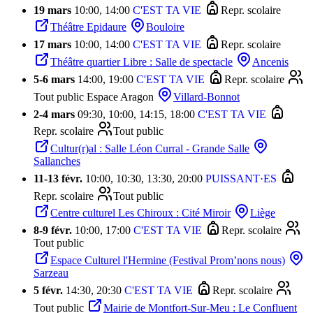
19 mars
10:00, 14:00
C'EST TA VIE
Repr. scolaire
Théâtre Epidaure
Bouloire
17 mars
10:00, 14:00
C'EST TA VIE
Repr. scolaire
Théâtre quartier Libre : Salle de spectacle
Ancenis
5
-
6 mars
14:00, 19:00
C'EST TA VIE
Repr. scolaire
Tout public
Espace Aragon
Villard-Bonnot
2
-
4 mars
09:30, 10:00, 14:15, 18:00
C'EST TA VIE
Repr. scolaire
Tout public
Cultur(r)al : Salle Léon Curral - Grande Salle
Sallanches
11
-
13 févr.
10:00, 10:30, 13:30, 20:00
PUISSANT·ES
Repr. scolaire
Tout public
Centre culturel Les Chiroux : Cité Miroir
Liège
8
-
9 févr.
10:00, 17:00
C'EST TA VIE
Repr. scolaire
Tout public
Espace Culturel l'Hermine (Festival Prom’nons nous)
Sarzeau
5 févr.
14:30, 20:30
C'EST TA VIE
Repr. scolaire
Tout public
Mairie de Montfort-Sur-Meu : Le Confluent