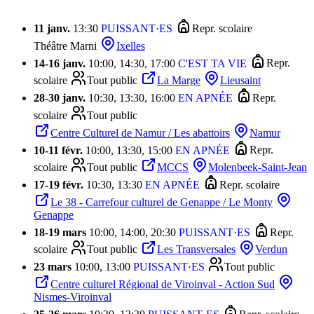
11 janv.
13:30
PUISSANT·ES
Repr. scolaire
Théâtre Marni
Ixelles
14
-
16 janv.
10:00, 14:30, 17:00
C'EST TA VIE
Repr.
scolaire
Tout public
La Marge
Lieusaint
28
-
30 janv.
10:30, 13:30, 16:00
EN APNÉE
Repr.
scolaire
Tout public
Centre Culturel de Namur / Les abattoirs
Namur
10
-
11 févr.
10:00, 13:30, 15:00
EN APNÉE
Repr.
scolaire
Tout public
MCCS
Molenbeek-Saint-Jean
17
-
19 févr.
10:30, 13:30
EN APNÉE
Repr. scolaire
Le 38 - Carrefour culturel de Genappe / Le Monty
Genappe
18
-
19 mars
10:00, 14:00, 20:30
PUISSANT·ES
Repr.
scolaire
Tout public
Les Transversales
Verdun
23 mars
10:00, 13:00
PUISSANT·ES
Tout public
Centre culturel Régional de Viroinval - Action Sud
Nismes-Viroinval