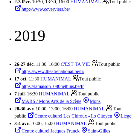
2
-
3 févr.
10:30, 13:30, 16:00
HUMANIMAL
Tout public
http://www.ccverviers.be/
2019
26
-
27 déc.
11:30, 16:00
C'EST TA VIE
Tout public
https://www.theatrenational.be/fr/
17 oct.
11:30
HUMANIMAL
Tout public
https://lamaison1080hethuis.be/fr
7 juil.
16:30
HUMANIMAL
Tout public
MARS / Mons Arts de la Scène
Mons
28
-
30 avr.
10:00, 13:00, 16:00
HUMANIMAL
Tout
public
Centre culturel Les Chiroux - Ilo Citoyen
Liege
3
-
4 avr.
10:00, 15:00
HUMANIMAL
Tout public
Centre culturel Jacques Franck
Saint-Gilles