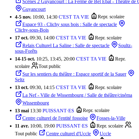
Scènes 2 Guyancourt : La Ferme de Bel Ebat - Théâtre de
Guyancourt
4
-
5 nov.
10:00, 14:30
C'EST TA VIE
Repr. scolaire
Espace 93 - Clichy sous bois : Salle de spectacle
Clichy-sous-Bois
17 oct.
09:30, 14:00
C'EST TA VIE
Repr. scolaire
Relais Culturel La Saline : Salle de spectacle
Soultz-
sous-Forêts
14
-
15 oct.
10:25, 13:45, 20:00
C'EST TA VIE
Repr.
scolaire
Tout public
Sur les sentiers du théâtre : Espace sportif de la Sauer
Seltz
13 oct.
09:30, 14:15
C'EST TA VIE
Repr. scolaire
La Nef - Ville de Wissembourg / Salle de théâtre/cinéma
Wissembourg
13 mai
13:30
PUISSANT·ES
Repr. scolaire
Centre culturel de l'entité fossoise
Fosses-la-Ville
11 avr.
10:00, 19:00
PUISSANT·ES
Repr. scolaire
Tout public
Centre culturel d'Uccle
Uccle