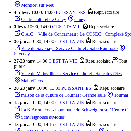
Montfort-sur-Meu
4
-
5 févr.
10:00, 14:00
PUISSANT·ES
Repr. scolaire
Centre culturel de Ciney
Ciney
3 févr.
10:00, 14:00
C'EST TA VIE
Repr. scolaire
C.A.C. - Ville de Concarneau : Le COSEC : Complexe Spor
30 janv.
10:30, 14:00
C'EST TA VIE
Repr. scolaire
Ville de Savenay - Service Culturel : Salle Equinoxe
Savenay
27
-
28 janv.
14:30
C'EST TA VIE
Repr. scolaire
Tout
public
Ville de Mainvilliers - Service Culturel / Salle des fêtes
Mainvilliers
20
-
23 janv.
10:00, 13:30
PUISSANT·ES
Repr. scolaire
maison de la culture de Tournai : Grande salle
Tournai
15 janv.
10:00, 14:00
C'EST TA VIE
Repr. scolaire
La K'Artonnerie - Commune de Schweighouse / Centre Cultu
Schweighouse s/Moder
13 janv.
10:00, 14:15
C'EST TA VIE
Repr. scolaire