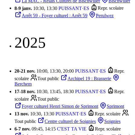
La MAC - Relais Culturel de Bischwiller
Bischwiller
8
-
9 janv.
10:30, 13:30
PUISSANT·ES
Repr. scolaire
Arrêt 59 - Foyer culturel : Arrêt 59
Perulwez
2025
20
-
21 nov.
10:00, 13:30, 20:00
PUISSANT·ES
Repr.
scolaire
Tout public
Archipel 19 : Brasserie
Berchem
17
-
18 nov.
10:30, 13:45, 18:30
PUISSANT·ES
Repr.
scolaire
Tout public
Foyer culturel Henri Simon de Sprimont
Sprimont
13 nov.
10:30, 13:30
PUISSANT·ES
Repr. scolaire
Tout public
Centre culturel de Soignies
Soignies
6
-
7 nov.
09:45, 14:15
C'EST TA VIE
Repr. scolaire