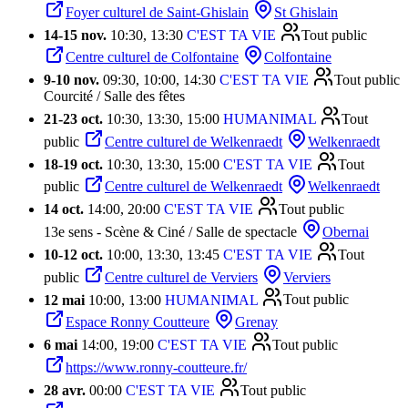
Foyer culturel de Saint-Ghislain
St Ghislain
14
-
15 nov.
10:30, 13:30
C'EST TA VIE
Tout public
Centre culturel de Colfontaine
Colfontaine
9
-
10 nov.
09:30, 10:00, 14:30
C'EST TA VIE
Tout public
Courcité / Salle des fêtes
21
-
23 oct.
10:30, 13:30, 15:00
HUMANIMAL
Tout
public
Centre culturel de Welkenraedt
Welkenraedt
18
-
19 oct.
10:30, 13:30, 15:00
C'EST TA VIE
Tout
public
Centre culturel de Welkenraedt
Welkenraedt
14 oct.
14:00, 20:00
C'EST TA VIE
Tout public
13e sens - Scène & Ciné / Salle de spectacle
Obernai
10
-
12 oct.
10:00, 13:30, 13:45
C'EST TA VIE
Tout
public
Centre culturel de Verviers
Verviers
12 mai
10:00, 13:00
HUMANIMAL
Tout public
Espace Ronny Coutteure
Grenay
6 mai
14:00, 19:00
C'EST TA VIE
Tout public
https://www.ronny-coutteure.fr/
28 avr.
00:00
C'EST TA VIE
Tout public