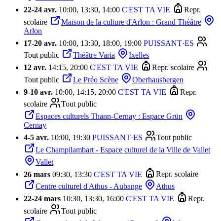
22
-
24 avr.
10:00, 13:30, 14:00
C'EST TA VIE
Repr.
scolaire
Maison de la culture d'Arlon : Grand Théâtre
Arlon
17
-
20 avr.
10:00, 13:30, 18:00, 19:00
PUISSANT·ES
Tout public
Théâtre Varia
Ixelles
12 avr.
14:15, 20:00
C'EST TA VIE
Repr. scolaire
Tout public
Le Préo Scène
Oberhausbergen
9
-
10 avr.
10:00, 14:15, 20:00
C'EST TA VIE
Repr.
scolaire
Tout public
Espaces culturels Thann-Cernay : Espace Grün
Cernay
4
-
5 avr.
10:00, 19:30
PUISSANT·ES
Tout public
Le Champilambart - Espace culturel de la Ville de Vallet
Vallet
26 mars
09:30, 13:30
C'EST TA VIE
Repr. scolaire
Centre culturel d'Athus - Aubange
Athus
22
-
24 mars
10:30, 13:30, 16:00
C'EST TA VIE
Repr.
scolaire
Tout public