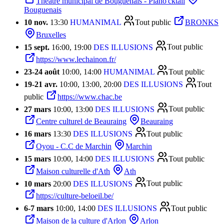
Théâtre municipal de Bouguenais - Piano'cktail
Bouguenais
10 nov.
13:30
HUMANIMAL
Tout public
BRONKS
Bruxelles
15 sept.
16:00, 19:00
DES ILLUSIONS
Tout public
https://www.lechainon.fr/
23
-
24 août
10:00, 14:00
HUMANIMAL
Tout public
19
-
21 avr.
10:00, 13:00, 20:00
DES ILLUSIONS
Tout
public
https://www.chac.be
27 mars
10:00, 13:00
DES ILLUSIONS
Tout public
Centre culturel de Beauraing
Beauraing
16 mars
13:30
DES ILLUSIONS
Tout public
Oyou - C.C de Marchin
Marchin
15 mars
10:00, 14:00
DES ILLUSIONS
Tout public
Maison culturelle d'Ath
Ath
10 mars
20:00
DES ILLUSIONS
Tout public
https://culture-beloeil.be/
6
-
7 mars
10:00, 14:00
DES ILLUSIONS
Tout public
Maison de la culture d'Arlon
Arlon