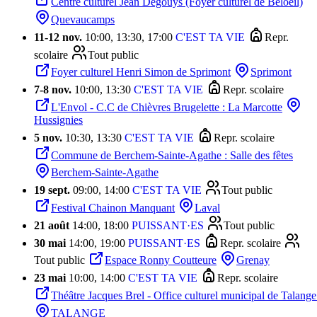
Centre culturel Jean Degouys (Foyer culturel de Beloeil)
Quevaucamps
11
-
12 nov.
10:00, 13:30, 17:00
C'EST TA VIE
Repr.
scolaire
Tout public
Foyer culturel Henri Simon de Sprimont
Sprimont
7
-
8 nov.
10:00, 13:30
C'EST TA VIE
Repr. scolaire
L'Envol - C.C de Chièvres Brugelette : La Marcotte
Hussignies
5 nov.
10:30, 13:30
C'EST TA VIE
Repr. scolaire
Commune de Berchem-Sainte-Agathe : Salle des fêtes
Berchem-Sainte-Agathe
19 sept.
09:00, 14:00
C'EST TA VIE
Tout public
Festival Chainon Manquant
Laval
21 août
14:00, 18:00
PUISSANT·ES
Tout public
30 mai
14:00, 19:00
PUISSANT·ES
Repr. scolaire
Tout public
Espace Ronny Coutteure
Grenay
23 mai
10:00, 14:00
C'EST TA VIE
Repr. scolaire
Théâtre Jacques Brel - Office culturel municipal de Talange 
TALANGE