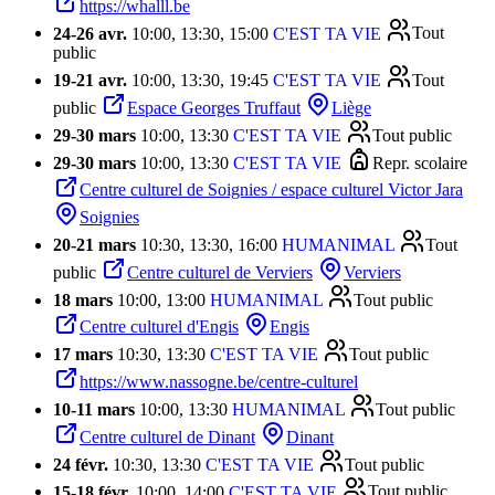
https://whalll.be
24
-
26 avr.
10:00, 13:30, 15:00
C'EST TA VIE
Tout
public
19
-
21 avr.
10:00, 13:30, 19:45
C'EST TA VIE
Tout
public
Espace Georges Truffaut
Liège
29
-
30 mars
10:00, 13:30
C'EST TA VIE
Tout public
29
-
30 mars
10:00, 13:30
C'EST TA VIE
Repr. scolaire
Centre culturel de Soignies / espace culturel Victor Jara
Soignies
20
-
21 mars
10:30, 13:30, 16:00
HUMANIMAL
Tout
public
Centre culturel de Verviers
Verviers
18 mars
10:00, 13:00
HUMANIMAL
Tout public
Centre culturel d'Engis
Engis
17 mars
10:30, 13:30
C'EST TA VIE
Tout public
https://www.nassogne.be/centre-culturel
10
-
11 mars
10:00, 13:30
HUMANIMAL
Tout public
Centre culturel de Dinant
Dinant
24 févr.
10:30, 13:30
C'EST TA VIE
Tout public
15
-
18 févr.
10:00, 14:00
C'EST TA VIE
Tout public