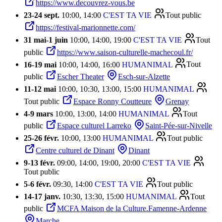
https://www.decouvrez-vous.be
23
-
24 sept.
10:00, 14:00
C'EST TA VIE
Tout public
https://festival-marionnette.com/
31 mai
-
1 juin
10:00, 14:00, 19:00
C'EST TA VIE
Tout
public
https://www.saison-culturelle-machecoul.fr/
16
-
19 mai
10:00, 14:00, 16:00
HUMANIMAL
Tout
public
Escher Theater
Esch-sur-Alzette
11
-
12 mai
10:00, 10:30, 13:00, 15:00
HUMANIMAL
Tout public
Espace Ronny Coutteure
Grenay
4
-
9 mars
10:00, 13:00, 14:00
HUMANIMAL
Tout
public
Espace culturel Larreko
Saint-Pée-sur-Nivelle
25
-
26 févr.
10:00, 13:00
HUMANIMAL
Tout public
Centre culturel de Dinant
Dinant
9
-
13 févr.
09:00, 14:00, 19:00, 20:00
C'EST TA VIE
Tout public
5
-
6 févr.
09:30, 14:00
C'EST TA VIE
Tout public
14
-
17 janv.
10:30, 13:30, 15:00
HUMANIMAL
Tout
public
MCFA Maison de la Culture.Famenne-Ardenne
Marche